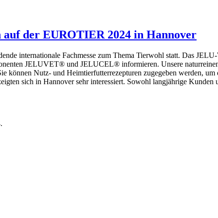
n auf der EUROTIER 2024 in Hannover
indende internationale Fachmesse zum Thema Tierwohl statt. Das JELU
ponenten JELUVET® und JELUCEL® informieren. Unsere naturreinen Ce
Sie können Nutz- und Heimtierfutterrezepturen zugegeben werden, um de
 zeigten sich in Hannover sehr interessiert. Sowohl langjährige Kunde
.