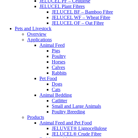
JELUCEL PF – Cellulose
JELUCEL Plant Fibres
JELUCEL BF – Bamboo Fibre
JELUCEL WF – Wheat Fibre
JELUCEL OF – Oat Fibre
Pets and Livestock
Overview
Applications
Animal Feed
Pigs
Poultry
Horses
Calves
Rabbits
Pet Food
Dogs
Cats
Animal Bedding
Catlitter
Small and Large Animals
Poultry Breeding
Products
Animal Feed and Pet Food
JELUVET® Lignocellulose
JELUCEL® Crude Fibre