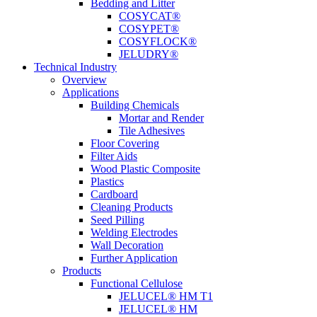
Bedding and Litter
COSYCAT®
COSYPET®
COSYFLOCK®
JELUDRY®
Technical Industry
Overview
Applications
Building Chemicals
Mortar and Render
Tile Adhesives
Floor Covering
Filter Aids
Wood Plastic Composite
Plastics
Cardboard
Cleaning Products
Seed Pilling
Welding Electrodes
Wall Decoration
Further Application
Products
Functional Cellulose
JELUCEL® HM T1
JELUCEL® HM