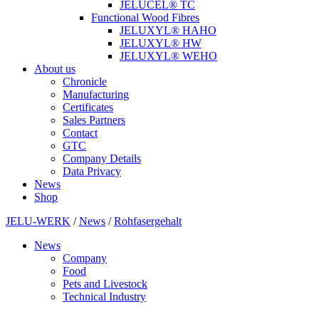
JELUCEL® TC
Functional Wood Fibres
JELUXYL® HAHO
JELUXYL® HW
JELUXYL® WEHO
About us
Chronicle
Manufacturing
Certificates
Sales Partners
Contact
GTC
Company Details
Data Privacy
News
Shop
JELU-WERK
/
News
/
Rohfasergehalt
News
Company
Food
Pets and Livestock
Technical Industry