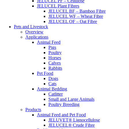
JELUCEL PF – Cellulose
JELUCEL Plant Fibres
JELUCEL BF – Bamboo Fibre
JELUCEL WF – Wheat Fibre
JELUCEL OF – Oat Fibre
Pets and Livestock
Overview
Applications
Animal Feed
Pigs
Poultry
Horses
Calves
Rabbits
Pet Food
Dogs
Cats
Animal Bedding
Catlitter
Small and Large Animals
Poultry Breeding
Products
Animal Feed and Pet Food
JELUVET® Lignocellulose
JELUCEL® Crude Fibre