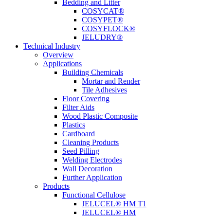
Bedding and Litter
COSYCAT®
COSYPET®
COSYFLOCK®
JELUDRY®
Technical Industry
Overview
Applications
Building Chemicals
Mortar and Render
Tile Adhesives
Floor Covering
Filter Aids
Wood Plastic Composite
Plastics
Cardboard
Cleaning Products
Seed Pilling
Welding Electrodes
Wall Decoration
Further Application
Products
Functional Cellulose
JELUCEL® HM T1
JELUCEL® HM