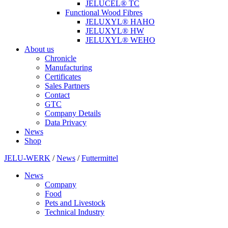
JELUCEL® TC
Functional Wood Fibres
JELUXYL® HAHO
JELUXYL® HW
JELUXYL® WEHO
About us
Chronicle
Manufacturing
Certificates
Sales Partners
Contact
GTC
Company Details
Data Privacy
News
Shop
JELU-WERK
/
News
/
Futtermittel
News
Company
Food
Pets and Livestock
Technical Industry