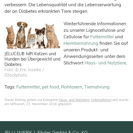
verbessern. Die Lebensqualität und die Lebenserwartung
der an Diabetes erkrankten Tiere steigen.
Weiterführende Informationen
zu unserer Lignocellulose und
Cellulose für
Futtermittel
und
Heimtiernahrung
finden Sie auf
unseren Produkt- und
JELUCEL® hilft Katzen und
Anwendungsseiten unter dem
Hunden bei Übergewicht und
Stichwort
Haus- und Nutztiere
.
Diabetes.
Foto: © Eric Isselée /
iStockphoto
Tags:
Futtermittel
,
pet food
,
Rohfasern
,
Tiernahrung
Dieser Eintrag gehört zur Kategorie
Haus- und Nutztiere
,
Unternehmen
und wurde
am Mittwoch, 23. November 2016 gepostet.