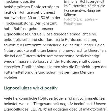
Trockenmasse. Bei
Ein hoher Rohfasergehalt
im Futtermittel fördert die
herkömmlichen Rohfaserträgern
Pansenentwicklung bei
liegt der Rohfasergehalt meist
Kälbern.
nur zwischen 30 und 50 % in der
Foto: © Eric Isselée –
Trockensubstanz. Der konstant
Fotolia.com
hohe Rohfasergehalt unserer
Lignocellulose und Cellulose dagegen ermöglicht eine
unkomplizierte und standardisierte Rohfaserdosierung
sowohl für Futtermittelhersteller als auch für Züchter. Beide
Naturprodukte enthalten keinerlei unerwünschte Mineralien,
die bei der Futtermittelzusammensetzung berücksichtigt
werden müssen. So lässt sich der Rohfasergehalt optimal
einstellen. Darüber hinaus lassen sich die Empfehlungen der
Futtermittelformulierung schon mit geringen Mengen
erzielen.
Lignocellulose wirkt positiv
Viele herkömmliche Rohfaserträger sind mit Schimmelpilzen
belastet, was die Tiergesundheit negativ beeinflusst. Unsere
Lignocellulose JELUVET® ist dagegen absolut mykotoxinfrei.