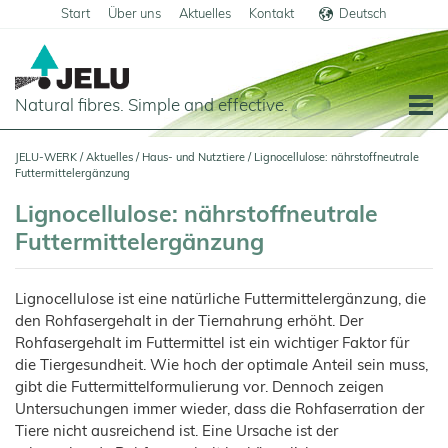
Start
Über uns
Aktuelles
Kontakt
Deutsch
English
Natural fibres. Simple and effective.
Startseite
JELU-WERK
/
Aktuelles
/
Haus- und Nutztiere
/
Lignocellulose: nährstoffneutrale
Futtermittelergänzung
Lebensmittel
Lignocellulose: nährstoffneutrale
Übersicht
Haus- und Nutztiere
Futtermittelergänzung
Anwendungen
Übersicht
Technische Industrie
Getreideprodukte
Produkte
Anwendungen
Lignocellulose ist eine natürliche Futtermittelergänzung, die
Übersicht
Über uns
Fleisch
den Rohfasergehalt in der Tiernahrung erhöht. Der
JELUCEL®
Futtermittel
Produkte
und
Anwendungen
PF
Unternehmensgeschichte
Wurstwaren
Aktuelles
Rohfasergehalt im Futtermittel ist ein wichtiger Faktor für
–
Schweine
Cellulose
Heimtiernahrung
Futtermittel
die Tiergesundheit. Wie hoch der optimale Anteil sein muss,
Bauchemie
Produkte
Teigwaren
Karriere
und
Shop
Geflügel
Tiernahrung
Hunde
JELUCEL®
Tiereinstreu
gibt die Futtermittelformulierung vor. Dennoch zeigen
Mörtel
Bodenbeläge
Pflanzenfasern
Molkereiprodukte
Funktionelle
Sonstige
und
Herstellung
Pferde
Untersuchungen immer wieder, dass die Rohfaserration der
Cellulose
Katzen
JELUVET®
Tiereinstreu
Katzenstreu
Putz
Lignocellulose
JELUCEL®
Filterhilfsmittel
Tiefkühlprodukte
Tiere nicht ausreichend ist. Eine Ursache ist der
Kälber
BF
JELUCEL
Zertifikate
Funktionelle
Kleintiere
Fliesenkleber
Cosycat®
–
HM