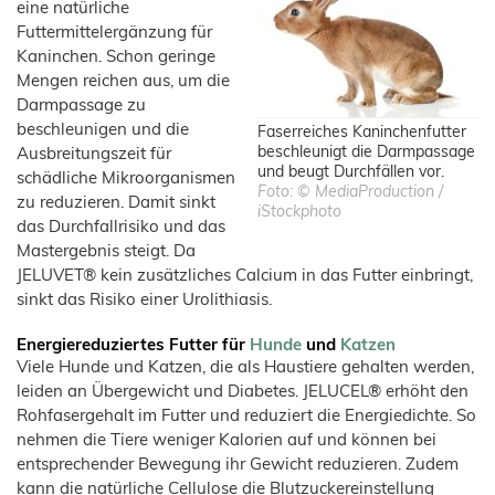
eine natürliche
Futtermittelergänzung für
Kaninchen. Schon geringe
Mengen reichen aus, um die
Darmpassage zu
beschleunigen und die
Faserreiches Kaninchenfutter
beschleunigt die Darmpassage
Ausbreitungszeit für
und beugt Durchfällen vor.
schädliche Mikroorganismen
Foto: © MediaProduction /
zu reduzieren. Damit sinkt
iStockphoto
das Durchfallrisiko und das
Mastergebnis steigt. Da
JELUVET® kein zusätzliches Calcium in das Futter einbringt,
sinkt das Risiko einer Urolithiasis.
Energiereduziertes Futter für
Hunde
und
Katzen
Viele Hunde und Katzen, die als Haustiere gehalten werden,
leiden an Übergewicht und Diabetes. JELUCEL® erhöht den
Rohfasergehalt im Futter und reduziert die Energiedichte. So
nehmen die Tiere weniger Kalorien auf und können bei
entsprechender Bewegung ihr Gewicht reduzieren. Zudem
kann die natürliche Cellulose die Blutzuckereinstellung