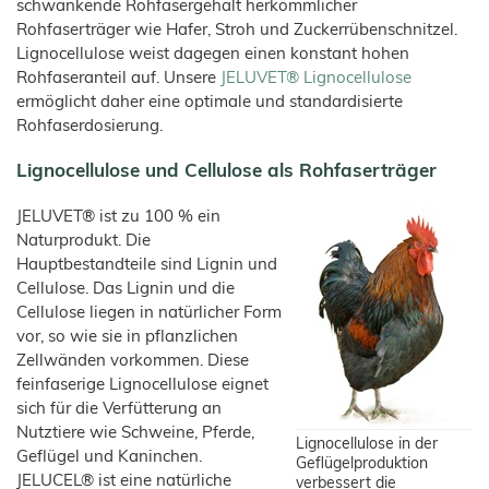
und
Holzfaserstoffe
schwankende Rohfasergehalt herkömmlicher
Wood-
Bambusfaser
Süßwaren
T1
Kaninchen
Großtiere
Plastic-
COSYPET®
Vertriebspartner
Rohfaserträger wie Hafer, Stroh und Zuckerrübenschnitzel.
Composite
JELUXYL
JELUCEL®
JELUCEL
Geflügelzucht
Instantprodukte
HAHO
WF
COSYFLOCK®
HM
Lignocellulose weist dagegen einen konstant hohen
/
–
Kunststoffe
Anfahrt
Gewürze
Weizenfaser
JELUXYL
JELUDRY®
Rohfaseranteil auf. Unsere
JELUVET® Lignocellulose
JELUCEL
HW
TC
Kartonagen
JELUCEL®
AGB
ermöglicht daher eine optimale und standardisierte
OF
JELUXYL
–
WEHO
Rohfaserdosierung.
Reinigungsmittel
Haferfaser
Impressum
Samenherstellung
Lignocellulose und Cellulose als Rohfaserträger
Datenschutzerklärung
Schweißelektroden
JELUVET® ist zu 100 % ein
Wanddekoration
Naturprodukt. Die
Hauptbestandteile sind Lignin und
Cellulose. Das Lignin und die
Cellulose liegen in natürlicher Form
vor, so wie sie in pflanzlichen
Zellwänden vorkommen. Diese
feinfaserige Lignocellulose eignet
sich für die Verfütterung an
Nutztiere wie Schweine, Pferde,
Lignocellulose in der
Geflügel und Kaninchen.
Geflügelproduktion
JELUCEL® ist eine natürliche
verbessert die