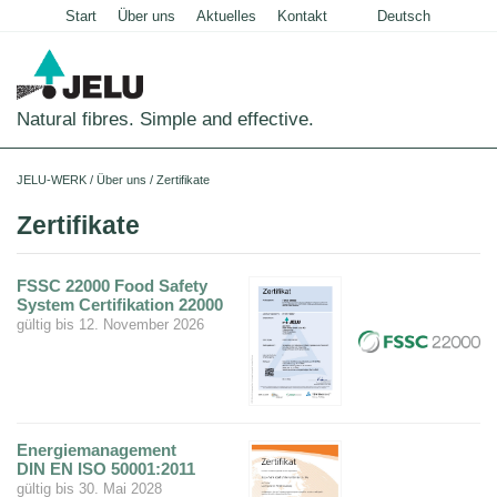
Start
Über uns
Aktuelles
Kontakt
Deutsch
English
Natural fibres. Simple and effective.
Startseite
JELU-WERK
/
Über uns
/
Zertifikate
Lebensmittel
Zertifikate
Übersicht
Haus- und Nutztiere
FSSC 22000 Food Safety
Anwendungen
Übersicht
System Certifikation 22000
Technische Industrie
gültig bis 12. November 2026
Getreideprodukte
Produkte
Anwendungen
Übersicht
Über uns
Fleisch
JELUCEL®
Futtermittel
Produkte
und
Anwendungen
PF
Unternehmensgeschichte
Wurstwaren
–
Schweine
Heimtiernahrung
Cellulose
Futtermittel
Bauchemie
Produkte
Teigwaren
Karriere
und
Geflügel
Hunde
Tiernahrung
Tiereinstreu
JELUCEL®
Energiemanagement
Mörtel
Bodenbeläge
Pflanzenfasern
Molkereiprodukte
Funktionelle
Sonstige
DIN EN ISO 50001:2011
und
Herstellung
Pferde
Katzen
Cellulose
JELUVET®
Katzenstreu
Tiereinstreu
Putz
gültig bis 30. Mai 2028
Lignocellulose
Filterhilfsmittel
JELUCEL®
Tiefkühlprodukte