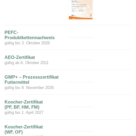
Kälber
BF
Kleintiere
JELUCEL
Zertifikate
Funktionelle
Fliesenkleber
Cosycat®
–
und
HM
Holzfaserstoffe
Wood-
Süßwaren
Bambusfaser
Kaninchen
Großtiere
T1
Plastic-
COSYPET®
Vertriebspartner
Composite
JELUXYL
JELUCEL®
Instantprodukte
Geflügelzucht
JELUCEL
HAHO
COSYFLOCK®
WF
/
HM
–
Kunststoffe
Gewürze
Anfahrt
Weizenfaser
JELUXYL
JELUDRY®
JELUCEL
HW
PEFC-
TC
Kartonagen
JELUCEL®
AGB
Produktkettennachweis
OF
JELUXYL
–
Reinigungsmittel
WEHO
gültig bis 3. Oktober 2026
Haferfaser
Impressum
Samenherstellung
AEO-Zertifikat
Datenschutzerklärung
Schweißelektroden
gültig ab 6. Oktober 2011
Aktuelles
Wanddekoration
GMP+ – Prozesszertifikat
Shop
Futtermittel
gültig bis 8. November 2026
Koscher-Zertifikat
(PF, BF, HM, FM)
gültig bis 1. April 2027
Koscher-Zertifikat
(WF, OF)