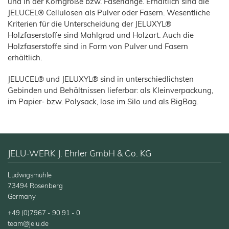
und in der Korngröße bzw. Faserlänge. Erhältlich sind die
Instantprodukte / Gewürze
JELUCEL® Cellulosen als Pulver oder Fasern. Wesentliche
Produkte
Kriterien für die Unterscheidung der JELUXYL®
Holzfaserstoffe sind Mahlgrad und Holzart. Auch die
JELUCEL® PF – Cellulose
Holzfaserstoffe sind in Form von Pulver und Fasern
JELUCEL® Pflanzenfasern
erhältlich.
JELUCEL® BF – Bambusfaser
JELUCEL® und JELUXYL® sind in unterschiedlichsten
JELUCEL® WF – Weizenfaser
Gebinden und Behältnissen lieferbar: als Kleinverpackung,
JELUCEL® OF – Haferfaser
im Papier- bzw. Polysack, lose im Silo und als BigBag.
Haus- und Nutztiere
Übersicht
Technische Industrie
Anwendungen
Übersicht
JELU-WERK J. Ehrler GmbH & Co. KG
Futtermittel
Produkte
Anwendungen
Ludwigsmühle
Schweine
Heimtiernahrung
Futtermittel
Bauchemie
73494 Rosenberg
und
Geflügel
Tiernahrung
Hunde
Tiereinstreu
Germany
Mörtel und Putz
Pferde
Katzen
JELUVET®
Tiereinstreu
Katzenstreu
Fliesenkleber
Lignocellulose
+49 (0)7967 - 90 91 - 0
Kälber
Kleintiere
Cosycat®
team@jelu.de
Bodenbeläge
und