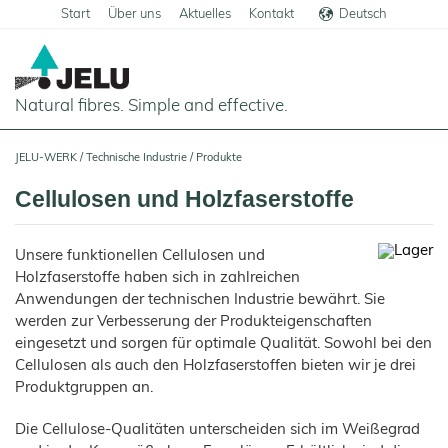
Start
Über uns
Aktuelles
Kontakt
Deutsch
English
Natural fibres. Simple and effective.
Startseite
JELU-WERK
/
Technische Industrie
/
Produkte
Lebensmittel
Cellulosen und Holzfaserstoffe
Übersicht
Unsere funktionellen Cellulosen und
Anwendungen
Holzfaserstoffe haben sich in zahlreichen
Getreideprodukte
Anwendungen der technischen Industrie bewährt. Sie
Fleisch und Wurstwaren
werden zur Verbesserung der Produkteigenschaften
eingesetzt und sorgen für optimale Qualität. Sowohl bei den
Teigwaren
Cellulosen als auch den Holzfaserstoffen bieten wir je drei
Molkereiprodukte
Produktgruppen an.
Tiefkühlprodukte
Die Cellulose-Qualitäten unterscheiden sich im Weißegrad
Süßwaren