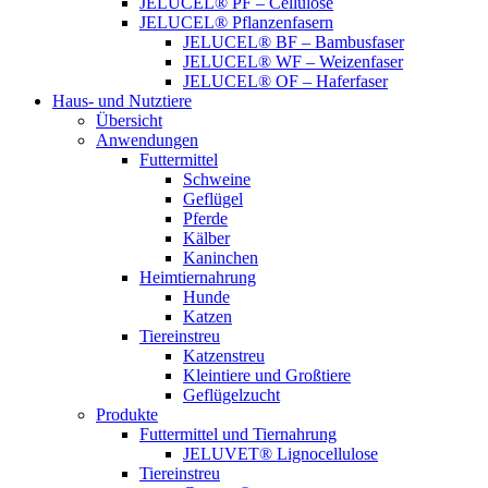
JELUCEL® PF – Cellulose
JELUCEL® Pflanzenfasern
JELUCEL® BF – Bambusfaser
JELUCEL® WF – Weizenfaser
JELUCEL® OF – Haferfaser
Haus- und Nutztiere
Übersicht
Anwendungen
Futtermittel
Schweine
Geflügel
Pferde
Kälber
Kaninchen
Heimtiernahrung
Hunde
Katzen
Tiereinstreu
Katzenstreu
Kleintiere und Großtiere
Geflügelzucht
Produkte
Futtermittel und Tiernahrung
JELUVET® Lignocellulose
Tiereinstreu