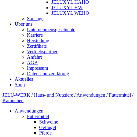
JELUXYL HAHO
JELUXYL HW
JELUXYL WEHO
Sonstige
Über uns
Unternehmensgeschichte
Karriere
Herstellung
Zertifikate
Vertriebspartner
Anfahrt
AGB
Impressum
Datenschutzerklärung
Aktuelles
Shop
JELU-WERK
/
Haus- und Nutztiere
/
Anwendungen
/
Futtermittel
/
Kaninchen
Anwendungen
Futtermittel
Schweine
Geflügel
Pferde