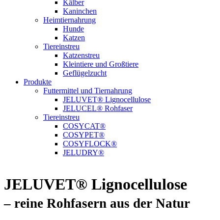
Kälber
Kaninchen
Heimtiernahrung
Hunde
Katzen
Tiereinstreu
Katzenstreu
Kleintiere und Großtiere
Geflügelzucht
Produkte
Futtermittel und Tiernahrung
JELUVET® Lignocellulose
JELUCEL® Rohfaser
Tiereinstreu
COSYCAT®
COSYPET®
COSYFLOCK®
JELUDRY®
JELUVET® Lignocellulose
– reine Rohfasern aus der Natur