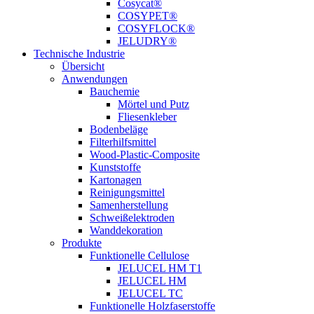
Cosycat®
COSYPET®
COSYFLOCK®
JELUDRY®
Technische Industrie
Übersicht
Anwendungen
Bauchemie
Mörtel und Putz
Fliesenkleber
Bodenbeläge
Filterhilfsmittel
Wood-Plastic-Composite
Kunststoffe
Kartonagen
Reinigungsmittel
Samenherstellung
Schweißelektroden
Wanddekoration
Produkte
Funktionelle Cellulose
JELUCEL HM T1
JELUCEL HM
JELUCEL TC
Funktionelle Holzfaserstoffe