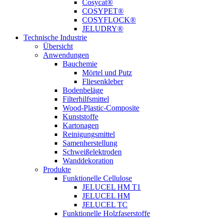
Cosycat®
COSYPET®
COSYFLOCK®
JELUDRY®
Technische Industrie
Übersicht
Anwendungen
Bauchemie
Mörtel und Putz
Fliesenkleber
Bodenbeläge
Filterhilfsmittel
Wood-Plastic-Composite
Kunststoffe
Kartonagen
Reinigungsmittel
Samenherstellung
Schweißelektroden
Wanddekoration
Produkte
Funktionelle Cellulose
JELUCEL HM T1
JELUCEL HM
JELUCEL TC
Funktionelle Holzfaserstoffe