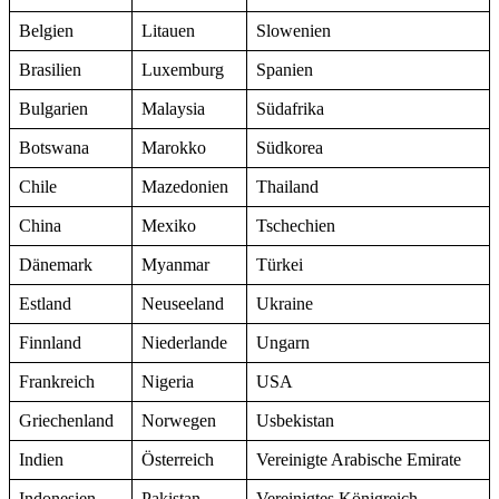
Belgien
Litauen
Slowenien
Brasilien
Luxemburg
Spanien
Bulgarien
Malaysia
Südafrika
Botswana
Marokko
Südkorea
Chile
Mazedonien
Thailand
China
Mexiko
Tschechien
Dänemark
Myanmar
Türkei
Estland
Neuseeland
Ukraine
Finnland
Niederlande
Ungarn
Frankreich
Nigeria
USA
Griechenland
Norwegen
Usbekistan
Indien
Österreich
Vereinigte Arabische Emirate
Indonesien
Pakistan
Vereinigtes Königreich