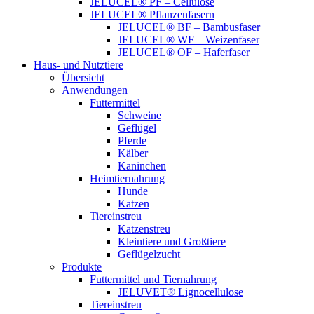
JELUCEL® PF – Cellulose
JELUCEL® Pflanzenfasern
JELUCEL® BF – Bambusfaser
JELUCEL® WF – Weizenfaser
JELUCEL® OF – Haferfaser
Haus- und Nutztiere
Übersicht
Anwendungen
Futtermittel
Schweine
Geflügel
Pferde
Kälber
Kaninchen
Heimtiernahrung
Hunde
Katzen
Tiereinstreu
Katzenstreu
Kleintiere und Großtiere
Geflügelzucht
Produkte
Futtermittel und Tiernahrung
JELUVET® Lignocellulose
Tiereinstreu