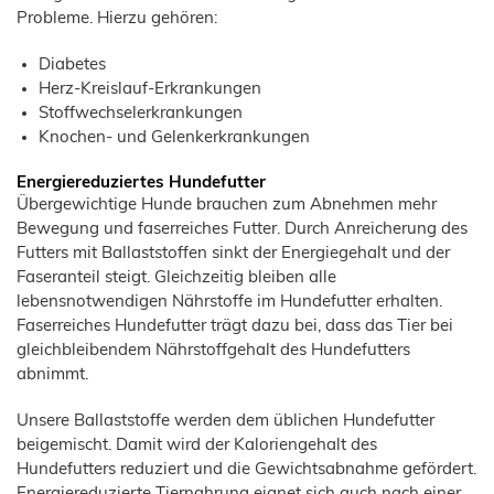
Technische Industrie
Probleme. Hierzu gehören:
Übersicht
Über uns
Diabetes
Anwendungen
Unternehmensgeschichte
Herz-Kreislauf-Erkrankungen
Aktuelles
Stoffwechselerkrankungen
Bauchemie
Produkte
Karriere
Shop
Knochen- und Gelenkerkrankungen
Mörtel
Bodenbeläge
Funktionelle
Sonstige
und
Herstellung
Cellulose
Putz
Energiereduziertes Hundefutter
Filterhilfsmittel
JELUCEL
Zertifikate
Funktionelle
Fliesenkleber
Übergewichtige Hunde brauchen zum Abnehmen mehr
HM
Holzfaserstoffe
Wood-
T1
Plastic-
Bewegung und faserreiches Futter. Durch Anreicherung des
Vertriebspartner
Composite
JELUXYL
JELUCEL
Futters mit Ballaststoffen sinkt der Energiegehalt und der
HAHO
HM
Kunststoffe
Anfahrt
Faseranteil steigt. Gleichzeitig bleiben alle
JELUXYL
JELUCEL
HW
TC
lebensnotwendigen Nährstoffe im Hundefutter erhalten.
Kartonagen
AGB
JELUXYL
Faserreiches Hundefutter trägt dazu bei, dass das Tier bei
WEHO
Reinigungsmittel
Impressum
gleichbleibendem Nährstoffgehalt des Hundefutters
Samenherstellung
abnimmt.
Datenschutzerklärung
Schweißelektroden
Unsere Ballaststoffe werden dem üblichen Hundefutter
Wanddekoration
beigemischt. Damit wird der Kaloriengehalt des
Hundefutters reduziert und die Gewichtsabnahme gefördert.
Energiereduzierte Tiernahrung eignet sich auch nach einer