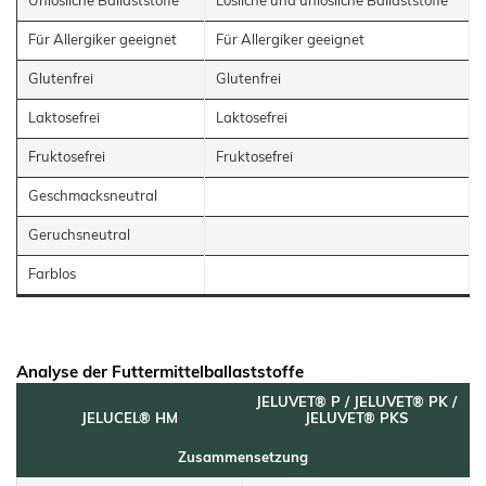
Unlösliche Ballaststoffe
Lösliche und unlösliche Ballaststoffe
Für Allergiker geeignet
Für Allergiker geeignet
Glutenfrei
Glutenfrei
Laktosefrei
Laktosefrei
Fruktosefrei
Fruktosefrei
Geschmacksneutral
Geruchsneutral
Farblos
Analyse der Futtermittelballaststoffe
JELUVET® P / JELUVET® PK /
JELUCEL® HM
JELUVET® PKS
Zusammensetzung