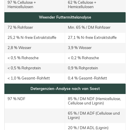
97 % Cellulose +
62 % Cellulose +
Hemicellulosen
Hemicellulosen
Weender Futtermittelanalyse
72 % Rohfaser
Min. 65 % / DM Rohfaser
25,2 % N-freie Extraktstoffe
27,1 % N-freie Extraktstoffe
2,8 % Wasser
3,9 % Wasser
< 0,5 % Rohasche
< 0,2 % Rohasche
< 0,5 % Rohprotein
0,9 % Rohprotein
< 1,0 % Gesamt-Rohfett
0,4 % Gesamt-Rohfett
Detergenzien-Analyse nach van Soest
97 % NDF
85 % / DM NDF (Hemicellulose,
Cellulose und Lignin)
65 % / DM ADF (Cellulose und
Lignin)
20 % / DM ADL (Lignin)