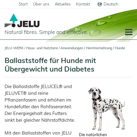
Start
Über uns
Aktuelles
Kontakt
Deutsch
English
Natural fibres. Simple and effective.
Startseite
JELU-WERK
/
Haus- und Nutztiere
/
Anwendungen
/
Heimtiernahrung
/
Hunde
Lebensmittel
Ballaststoffe für Hunde mit
Übersicht
Übergewicht und Diabetes
Haus- und Nutztiere
Anwendungen
Übersicht
Die Ballaststoffe JELUCEL® und
Getreideprodukte
Produkte
Anwendungen
JELUVET® sind reine
Fleisch
JELUCEL®
Pflanzenfasern und erhöhen im
Futtermittel
und
PF
Wurstwaren
–
Hundefutter den Rohfaseranteil.
Schweine
Cellulose
Teigwaren
Der Energiegehalt des Futters
Geflügel
JELUCEL®
sinkt bei gleicher Nährstoffdichte.
Pflanzenfasern
Molkereiprodukte
Pferde
JELUCEL®
Tiefkühlprodukte
Kälber
BF
Mit den Ballaststoffen von JELU
Die natürlichen
–