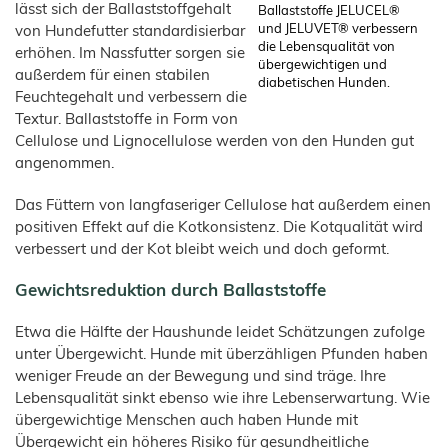
Bambusfaser
lässt sich der Ballaststoffgehalt
Süßwaren
Kaninchen
Ballaststoffe JELUCEL®
und JELUVET® verbessern
von Hundefutter standardisierbar
JELUCEL®
Instantprodukte
Heimtiernahrung
WF
die Lebensqualität von
/
–
erhöhen. Im Nassfutter sorgen sie
Gewürze
Weizenfaser
übergewichtigen und
Hunde
außerdem für einen stabilen
diabetischen Hunden.
JELUCEL®
Katzen
Feuchtegehalt und verbessern die
OF
–
Haferfaser
Textur. Ballaststoffe in Form von
Tiereinstreu
Cellulose und Lignocellulose werden von den Hunden gut
Katzenstreu
angenommen.
Kleintiere und Großtiere
Geflügelzucht
Das Füttern von langfaseriger Cellulose hat außerdem einen
positiven Effekt auf die Kotkonsistenz. Die Kotqualität wird
Produkte
verbessert und der Kot bleibt weich und doch geformt.
Futtermittel und Tiernahrung
JELUVET® Lignocellulose
Gewichtsreduktion durch Ballaststoffe
Tiereinstreu
Etwa die Hälfte der Haushunde leidet Schätzungen zufolge
Cosycat®
unter Übergewicht. Hunde mit überzähligen Pfunden haben
COSYPET®
weniger Freude an der Bewegung und sind träge. Ihre
COSYFLOCK®
Lebensqualität sinkt ebenso wie ihre Lebenserwartung. Wie
übergewichtige Menschen auch haben Hunde mit
JELUDRY®
Übergewicht ein höheres Risiko für gesundheitliche