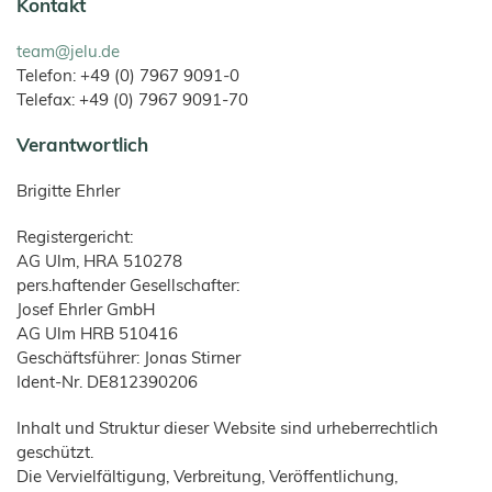
und
Holzfaserstoffe
Kontakt
Wood-
Bambusfaser
Süßwaren
T1
Kaninchen
Großtiere
Plastic-
COSYPET®
Vertriebspartner
Composite
JELUXYL
JELUCEL®
JELUCEL
Geflügelzucht
Instantprodukte
HAHO
WF
COSYFLOCK®
HM
team@jelu.de
/
–
Kunststoffe
Anfahrt
Gewürze
Weizenfaser
JELUXYL
Telefon: +49 (0) 7967 9091-0
JELUDRY®
JELUCEL
HW
TC
Kartonagen
JELUCEL®
Telefax: +49 (0) 7967 9091-70
AGB
OF
JELUXYL
–
WEHO
Reinigungsmittel
Haferfaser
Impressum
Verantwortlich
Samenherstellung
Datenschutzerklärung
Schweißelektroden
Brigitte Ehrler
Aktuelles
Wanddekoration
Registergericht:
Shop
AG Ulm, HRA 510278
pers.haftender Gesellschafter:
Josef Ehrler GmbH
AG Ulm HRB 510416
Geschäftsführer: Jonas Stirner
Ident-Nr. DE812390206
Inhalt und Struktur dieser Website sind urheberrechtlich
geschützt.
Die Vervielfältigung, Verbreitung, Veröffentlichung,