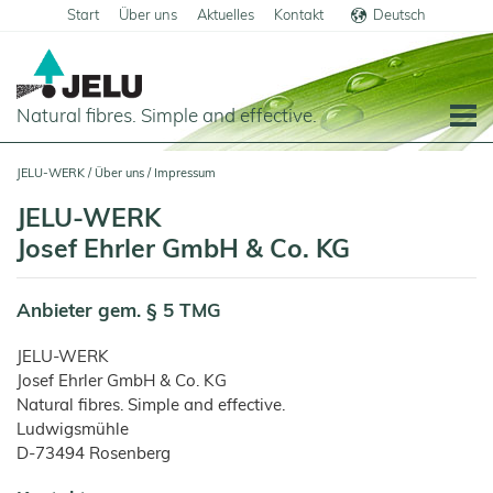
Start
Über uns
Aktuelles
Kontakt
Deutsch
English
Natural fibres. Simple and effective.
Startseite
JELU-WERK
/
Über uns
/
Impressum
Lebensmittel
JELU-WERK
Übersicht
Josef Ehrler GmbH & Co. KG
Haus- und Nutztiere
Anwendungen
Übersicht
Technische Industrie
Anbieter gem. § 5 TMG
Getreideprodukte
Produkte
Anwendungen
Übersicht
Über uns
Fleisch
JELUCEL®
JELU-WERK
Futtermittel
Produkte
und
Anwendungen
PF
Unternehmensgeschichte
Wurstwaren
–
Josef Ehrler GmbH & Co. KG
Schweine
Cellulose
Heimtiernahrung
Futtermittel
Bauchemie
Produkte
Natural fibres. Simple and effective.
Teigwaren
Karriere
und
Geflügel
Tiernahrung
Hunde
JELUCEL®
Tiereinstreu
Ludwigsmühle
Mörtel
Bodenbeläge
Pflanzenfasern
Molkereiprodukte
Funktionelle
Sonstige
und
Herstellung
Pferde
Cellulose
Katzen
JELUVET®
D-73494 Rosenberg
Tiereinstreu
Katzenstreu
Putz
Lignocellulose
JELUCEL®
Filterhilfsmittel
Tiefkühlprodukte
Kälber
BF
JELUCEL
Zertifikate
Funktionelle
Kleintiere
Fliesenkleber
Cosycat®
–
HM