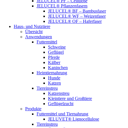
JELUCEL® PF – Cellulose
JELUCEL® Pflanzenfasern
JELUCEL® BF – Bambusfaser
JELUCEL® WF – Weizenfaser
JELUCEL® OF – Haferfaser
Haus- und Nutztiere
Übersicht
Anwendungen
Futtermittel
Schweine
Geflügel
Pferde
Kälber
Kaninchen
Heimtiernahrung
Hunde
Katzen
Tiereinstreu
Katzenstreu
Kleintiere und Großtiere
Geflügelzucht
Produkte
Futtermittel und Tiernahrung
JELUVET® Lignocellulose
Tiereinstreu