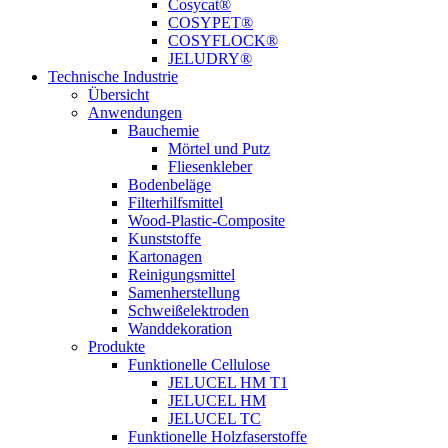
Cosycat®
COSYPET®
COSYFLOCK®
JELUDRY®
Technische Industrie
Übersicht
Anwendungen
Bauchemie
Mörtel und Putz
Fliesenkleber
Bodenbeläge
Filterhilfsmittel
Wood-Plastic-Composite
Kunststoffe
Kartonagen
Reinigungsmittel
Samenherstellung
Schweißelektroden
Wanddekoration
Produkte
Funktionelle Cellulose
JELUCEL HM T1
JELUCEL HM
JELUCEL TC
Funktionelle Holzfaserstoffe