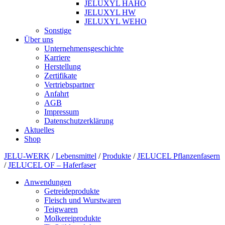
JELUXYL HAHO
JELUXYL HW
JELUXYL WEHO
Sonstige
Über uns
Unternehmensgeschichte
Karriere
Herstellung
Zertifikate
Vertriebspartner
Anfahrt
AGB
Impressum
Datenschutzerklärung
Aktuelles
Shop
JELU-WERK
/
Lebensmittel
/
Produkte
/
JELUCEL Pflanzenfasern
/
JELUCEL OF – Haferfaser
Anwendungen
Getreideprodukte
Fleisch und Wurstwaren
Teigwaren
Molkereiprodukte