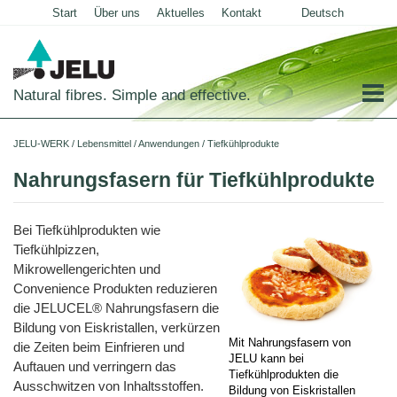
Start
Über uns
Aktuelles
Kontakt
Deutsch
English
Natural fibres. Simple and effective.
Startseite
JELU-WERK
/
Lebensmittel
/
Anwendungen
/
Tiefkühlprodukte
Lebensmittel
Nahrungsfasern für Tiefkühlprodukte
Übersicht
Bei Tiefkühlprodukten wie
Anwendungen
Tiefkühlpizzen,
Getreideprodukte
Mikrowellengerichten und
Convenience Produkten reduzieren
Fleisch und Wurstwaren
die JELUCEL® Nahrungsfasern die
Teigwaren
Bildung von Eiskristallen, verkürzen
Mit Nahrungsfasern von
die Zeiten beim Einfrieren und
Molkereiprodukte
JELU kann bei
Auftauen und verringern das
Tiefkühlprodukte
Tiefkühlprodukten die
Ausschwitzen von Inhaltsstoffen.
Bildung von Eiskristallen