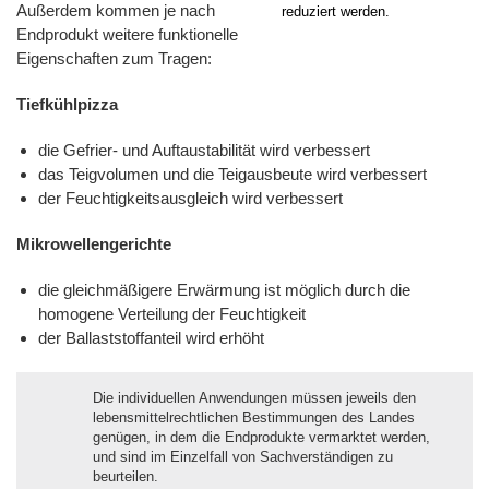
Süßwaren
Außerdem kommen je nach
reduziert werden.
Endprodukt weitere funktionelle
Instantprodukte / Gewürze
Eigenschaften zum Tragen:
Produkte
Tiefkühlpizza
JELUCEL® PF – Cellulose
JELUCEL® Pflanzenfasern
die Gefrier- und Auftaustabilität wird verbessert
das Teigvolumen und die Teigausbeute wird verbessert
JELUCEL® BF – Bambusfaser
der Feuchtigkeitsausgleich wird verbessert
JELUCEL® WF – Weizenfaser
JELUCEL® OF – Haferfaser
Mikrowellengerichte
Haus- und Nutztiere
die gleichmäßigere Erwärmung ist möglich durch die
Übersicht
Technische Industrie
homogene Verteilung der Feuchtigkeit
der Ballaststoffanteil wird erhöht
Anwendungen
Übersicht
Über uns
Futtermittel
Produkte
Anwendungen
Unternehmensgeschichte
Die individuellen Anwendungen müssen jeweils den
Aktuelles
Schweine
lebensmittelrechtlichen Bestimmungen des Landes
Heimtiernahrung
Futtermittel
Bauchemie
Produkte
Karriere
genügen, in dem die Endprodukte vermarktet werden,
und
Shop
Geflügel
Hunde
Tiernahrung
Tiereinstreu
und sind im Einzelfall von Sachverständigen zu
Mörtel
Bodenbeläge
Funktionelle
Sonstige
und
Herstellung
Pferde
beurteilen.
Katzen
Cellulose
JELUVET®
Katzenstreu
Tiereinstreu
Putz