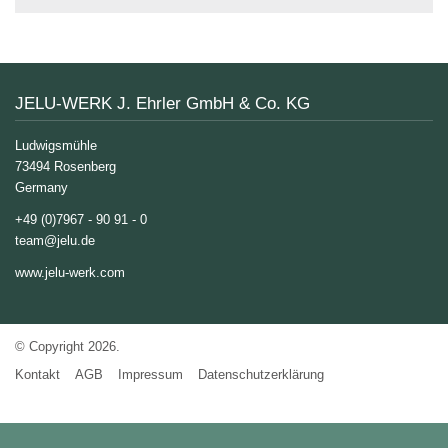
Lignocellulose
Filterhilfsmittel
Kälber
Kleintiere
JELUCEL
Zertifikate
Funktionelle
Fliesenkleber
Cosycat®
und
HM
Holzfaserstoffe
Wood-
Kaninchen
Großtiere
T1
Plastic-
COSYPET®
Vertriebspartner
Composite
JELUXYL
Geflügelzucht
JELUCEL
HAHO
COSYFLOCK®
HM
Kunststoffe
Anfahrt
JELU-WERK J. Ehrler GmbH & Co. KG
JELUXYL
JELUDRY®
JELUCEL
HW
TC
Kartonagen
AGB
JELUXYL
Ludwigsmühle
Reinigungsmittel
WEHO
Impressum
73494 Rosenberg
Samenherstellung
Germany
Datenschutzerklärung
Schweißelektroden
+49 (0)7967 - 90 91 - 0
team@jelu.de
Wanddekoration
www.jelu-werk.com
© Copyright 2026.
Kontakt
AGB
Impressum
Datenschutzerklärung