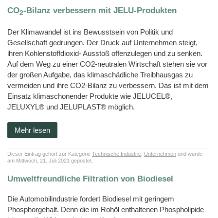
Kälber
BF
Kleintiere
JELUCEL
Zertifikate
Funktionelle
Fliesenkleber
Cosycat®
–
CO
-Bilanz verbessern mit JELU-Produkten
und
HM
Holzfaserstoffe
Wood-
2
Süßwaren
Bambusfaser
Kaninchen
Großtiere
T1
Plastic-
COSYPET®
Vertriebspartner
Composite
JELUXYL
JELUCEL®
Instantprodukte
Geflügelzucht
JELUCEL
HAHO
Der Klimawandel ist ins Bewusstsein von Politik und
COSYFLOCK®
WF
/
HM
–
Kunststoffe
Gewürze
Anfahrt
Gesellschaft gedrungen. Der Druck auf Unternehmen steigt,
Weizenfaser
JELUXYL
JELUDRY®
JELUCEL
HW
ihren Kohlenstoffdioxid- Ausstoß offenzulegen und zu senken.
TC
Kartonagen
JELUCEL®
AGB
OF
JELUXYL
Auf dem Weg zu einer CO2-neutralen Wirtschaft stehen sie vor
–
Reinigungsmittel
WEHO
Haferfaser
der großen Aufgabe, das klimaschädliche Treibhausgas zu
Impressum
Samenherstellung
vermeiden und ihre CO2-Bilanz zu verbessern. Das ist mit dem
Datenschutzerklärung
Einsatz klimaschonender Produkte wie JELUCEL®,
Schweißelektroden
JELUXYL® und JELUPLAST® möglich.
Wanddekoration
Mehr lesen
Dieser Eintrag gehört zur Kategorie
Technische Industrie
,
Unternehmen
und wurde
am Mittwoch, 21. Juli 2021 gepostet.
Umweltfreundliche Filtration von Biodiesel
Die Automobilindustrie fordert Biodiesel mit geringem
Phosphorgehalt. Denn die im Rohöl enthaltenen Phospholipide