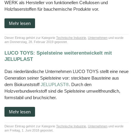
WERK als Hersteller von funktionellen Cellulosen und
Holzfaserstoffen für bauchemische Produkte vor.
Mehr lesen
Dieser Eintrag gehört zur Kategorie
Technische Industrie
,
Unternehmen
und wurde
am Donnerstag, 28. Februar 2019 gepostet.
LUCO TOYS: Spielsteine weiterentwickelt mit
JELUPLAST
Das niederländische Unternehmen LUCO TOYS stellt eine neue
Generation seiner Spielsteine vor: steckbare Bausteine aus
dem Biokunststoff
JELUPLAST®
. Durch den
Holzverbundwerkstoff sind die Spielsteine umweltfreundlich,
formstabil und bruchsicher.
Mehr lesen
Dieser Eintrag gehört zur Kategorie
Technische Industrie
,
Unternehmen
und wurde
am Freitag, 1. Juni 2018 gepostet.