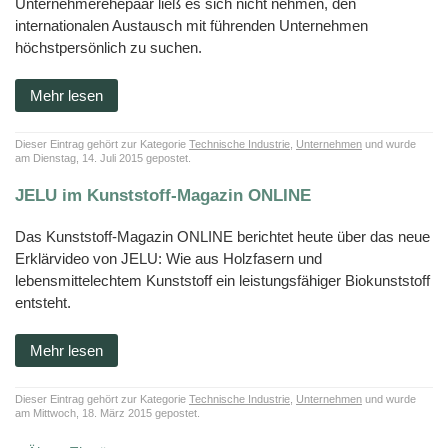
Unternehmerehepaar ließ es sich nicht nehmen, den
internationalen Austausch mit führenden Unternehmen
höchstpersönlich zu suchen.
Mehr lesen
Dieser Eintrag gehört zur Kategorie
Technische Industrie
,
Unternehmen
und wurde
am Dienstag, 14. Juli 2015 gepostet.
JELU im Kunststoff-Magazin ONLINE
Das Kunststoff-Magazin ONLINE berichtet heute über das neue
Erklärvideo von JELU: Wie aus Holzfasern und
lebensmittelechtem Kunststoff ein leistungsfähiger Biokunststoff
entsteht.
Mehr lesen
Dieser Eintrag gehört zur Kategorie
Technische Industrie
,
Unternehmen
und wurde
am Mittwoch, 18. März 2015 gepostet.