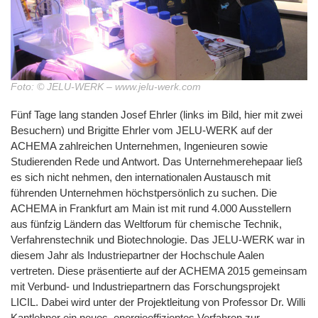
Kälber
BF
Kleintiere
JELUCEL
Zertifikate
Funktionelle
Fliesenkleber
Cosycat®
–
und
HM
Holzfaserstoffe
Wood-
Süßwaren
Bambusfaser
Kaninchen
Großtiere
T1
Plastic-
COSYPET®
Vertriebspartner
Composite
JELUXYL
JELUCEL®
Instantprodukte
Geflügelzucht
JELUCEL
HAHO
COSYFLOCK®
WF
/
HM
–
Kunststoffe
Gewürze
Anfahrt
Weizenfaser
JELUXYL
JELUDRY®
JELUCEL
HW
TC
Kartonagen
JELUCEL®
AGB
Foto: © JELU-WERK – www.jelu-werk.com
OF
JELUXYL
–
Reinigungsmittel
WEHO
Haferfaser
Impressum
Fünf Tage lang standen Josef Ehrler (links im Bild, hier mit zwei
Samenherstellung
Besuchern) und Brigitte Ehrler vom JELU-WERK auf der
Datenschutzerklärung
Schweißelektroden
ACHEMA zahlreichen Unternehmen, Ingenieuren sowie
Studierenden Rede und Antwort. Das Unternehmerehepaar ließ
Wanddekoration
es sich nicht nehmen, den internationalen Austausch mit
führenden Unternehmen höchstpersönlich zu suchen. Die
ACHEMA in Frankfurt am Main ist mit rund 4.000 Ausstellern
aus fünfzig Ländern das Weltforum für chemische Technik,
Verfahrenstechnik und Biotechnologie. Das JELU-WERK war in
diesem Jahr als Industriepartner der Hochschule Aalen
vertreten. Diese präsentierte auf der ACHEMA 2015 gemeinsam
mit Verbund- und Industriepartnern das Forschungsprojekt
LICIL. Dabei wird unter der Projektleitung von Professor Dr. Willi
Kantlehner ein neues, energieeffizientes Verfahren zur