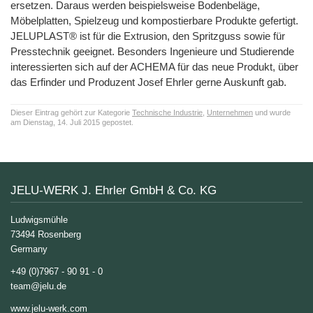
ersetzen. Daraus werden beispielsweise Bodenbeläge,
Möbelplatten, Spielzeug und kompostierbare Produkte gefertigt.
JELUPLAST® ist für die Extrusion, den Spritzguss sowie für
Presstechnik geeignet. Besonders Ingenieure und Studierende
interessierten sich auf der ACHEMA für das neue Produkt, über
das Erfinder und Produzent Josef Ehrler gerne Auskunft gab.
Dieser Eintrag gehört zur Kategorie
Technische Industrie
,
Unternehmen
und wurde
am Dienstag, 14. Juli 2015 gepostet.
JELU-WERK J. Ehrler GmbH & Co. KG
Ludwigsmühle
73494 Rosenberg
Germany
+49 (0)7967 - 90 91 - 0
team@jelu.de
www.jelu-werk.com