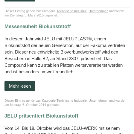
Kälber
BF
Kleintiere
JELUCEL
Zertifikate
Funktionelle
Fliesenkleber
Cosycat®
–
und
HM
Holzfaserstoffe
Wood-
Süßwaren
Bambusfaser
Kaninchen
Großtiere
T1
Plastic-
Dieser Eintrag gehört zur Kategorie
Technische Industrie
,
Unternehmen
und wurde
COSYPET®
Vertriebspartner
Composite
am Dienstag, 3. März 2015 gepostet.
JELUXYL
JELUCEL®
Instantprodukte
Geflügelzucht
JELUCEL
HAHO
COSYFLOCK®
WF
/
HM
–
Kunststoffe
Gewürze
Anfahrt
Messeneuheit Biokunststoff
Weizenfaser
JELUXYL
JELUDRY®
JELUCEL
HW
TC
Kartonagen
JELUCEL®
AGB
OF
In diesem Jahr wird JELU mit JELUPLAST®, einem
JELUXYL
–
Reinigungsmittel
WEHO
Haferfaser
Biokunststoff der neuen Generation, auf der Fakuma vertreten
Impressum
Samenherstellung
sein. Dieser neu entwickelte Bioverbundwerkstoff wird den
Datenschutzerklärung
Besuchern in Halle B2, an Stand 2307, präsentiert. Das
Schweißelektroden
Compound kann zu stabilen Platten weiterverarbeitet werden
Wanddekoration
und ist besonders umweltfreundlich.
Mehr lesen
Dieser Eintrag gehört zur Kategorie
Technische Industrie
,
Unternehmen
und wurde
am Montag, 6. Oktober 2014 gepostet.
JELU präsentiert Biokunststoff
Vom 14. Bis 18. Oktober wird das JELU-WERK mit seinem