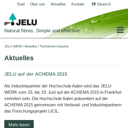
Start
Über uns
Aktuelles
Kontakt
Deutsch
English
Natural fibres. Simple and effective.
Startseite
JELU-WERK
/
Aktuelles
/
Technische Industrie
Lebensmittel
Aktuelles
Übersicht
Haus- und Nutztiere
JELU auf der ACHEMA 2015
Anwendungen
Übersicht
Technische Industrie
Als Industriepartner der Hochschule Aalen wird das JELU-
Getreideprodukte
Produkte
Anwendungen
Übersicht
Über uns
WERK vom 15. bis 19. Juni auf der ACHEMA 2015 in Frankfurt
Fleisch
JELUCEL®
Futtermittel
Produkte
vertreten sein. Die Hochschule Aalen präsentiert auf der
und
Anwendungen
PF
Unternehmensgeschichte
Aktuelles
Wurstwaren
–
ACHEMA 2015 gemeinsam mit Verbund- und Industriepartnern
Schweine
Heimtiernahrung
Cellulose
Futtermittel
Bauchemie
Produkte
Teigwaren
das Forschungsprojekt LICIL.
Karriere
und
Shop
Geflügel
Hunde
Tiernahrung
Tiereinstreu
JELUCEL®
Mörtel
Bodenbeläge
Pflanzenfasern
Molkereiprodukte
Funktionelle
Sonstige
und
Herstellung
Pferde
Katzen
Cellulose
JELUVET®
Katzenstreu
Tiereinstreu
Putz
Mehr lesen
Lignocellulose
Filterhilfsmittel
JELUCEL®
Tiefkühlprodukte