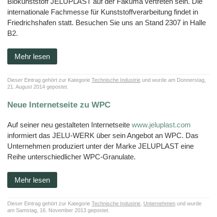
Biokunststoff JELUPLAST auf der Fakuma vertreten sein. Die
internationale Fachmesse für Kunststoffverarbeitung findet in
Friedrichshafen statt. Besuchen Sie uns an Stand 2307 in Halle
B2.
Mehr lesen
Dieser Eintrag gehört zur Kategorie
Technische Industrie
und wurde am Donnerstag,
21. August 2014 gepostet.
Neue Internetseite zu WPC
Auf seiner neu gestalteten Internetseite
www.jeluplast.com
informiert das JELU-WERK über sein Angebot an WPC. Das
Unternehmen produziert unter der Marke JELUPLAST eine
Reihe unterschiedlicher WPC-Granulate.
Mehr lesen
Dieser Eintrag gehört zur Kategorie
Technische Industrie
,
Unternehmen
und wurde
am Samstag, 16. November 2013 gepostet.