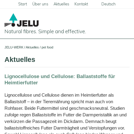
Start
Über uns
Aktuelles
Kontakt
Deutsch
English
Natural fibres. Simple and effective.
Startseite
JELU-WERK
/
Aktuelles
/
pet food
Lebensmittel
Aktuelles
Übersicht
Haus- und Nutztiere
Lignocellulose und Cellulose: Ballaststoffe für
Anwendungen
Übersicht
Technische Industrie
Heimtierfutter
Getreideprodukte
Produkte
Anwendungen
Übersicht
Über uns
Lignocellulose und Cellulose dienen im Heimtierfutter als
Fleisch
JELUCEL®
Futtermittel
Ballaststoff – in der Tierernährung spricht man auch von
Produkte
und
Anwendungen
PF
Unternehmensgeschichte
Aktuelles
Wurstwaren
–
Rohfaser. Beide Futtermittel sind geschmacksneutral. Studien
Schweine
Heimtiernahrung
Cellulose
Futtermittel
Bauchemie
Produkte
Teigwaren
zufolge regen Ballaststoffe im Futter die Darmperistaltik an und
Karriere
und
Shop
Geflügel
Hunde
Tiernahrung
Tiereinstreu
JELUCEL®
verkürzen die Passagezeit im Dickdarm. Demnach beugt
Mörtel
Bodenbeläge
Pflanzenfasern
Molkereiprodukte
Funktionelle
Sonstige
und
Herstellung
Pferde
Katzen
Cellulose
ballaststoffreiches Futter Darmträgheit und Verstopfungen vor.
JELUVET®
Katzenstreu
Tiereinstreu
Putz
Lignocellulose
Filterhilfsmittel
JELUCEL®
Tiefkühlprodukte
Kälber