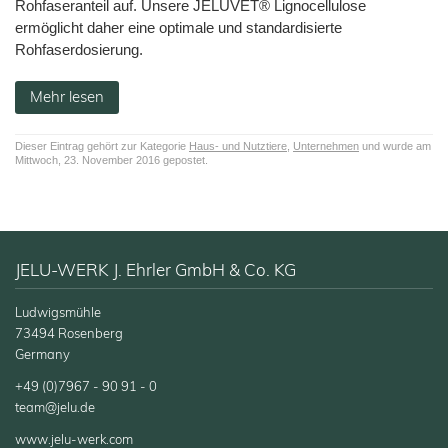
Rohfaseranteil auf. Unsere JELUVET® Lignocellulose
ermöglicht daher eine optimale und standardisierte
Rohfaserdosierung.
Mehr lesen
Dieser Eintrag gehört zur Kategorie
Haus- und Nutztiere
,
Unternehmen
und wurde am
Mittwoch, 23. November 2016 gepostet.
JELU-WERK J. Ehrler GmbH & Co. KG
Ludwigsmühle
73494 Rosenberg
Germany
+49 (0)7967 - 90 91 - 0
team@jelu.de
www.jelu-werk.com