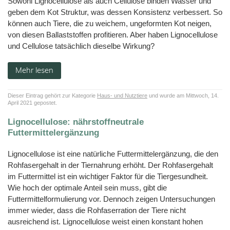
Sowohl Lignocellulose als auch Cellulose binden Wasser und
BF
Kleintiere
JELUCEL
Zertifikate
Funktionelle
Fliesenkleber
Cosycat®
–
und
HM
Holzfaserstoffe
Wood-
geben dem Kot Struktur, was dessen Konsistenz verbessert. So
Süßwaren
Bambusfaser
Kaninchen
Großtiere
T1
Plastic-
COSYPET®
Vertriebspartner
können auch Tiere, die zu weichem, ungeformten Kot neigen,
Composite
JELUXYL
JELUCEL®
Instantprodukte
Geflügelzucht
JELUCEL
HAHO
COSYFLOCK®
WF
von diesen Ballaststoffen profitieren. Aber haben Lignocellulose
/
HM
–
Kunststoffe
Gewürze
Anfahrt
Weizenfaser
JELUXYL
und Cellulose tatsächlich dieselbe Wirkung?
JELUDRY®
JELUCEL
HW
TC
Kartonagen
JELUCEL®
AGB
OF
JELUXYL
–
Reinigungsmittel
WEHO
Mehr lesen
Haferfaser
Impressum
Samenherstellung
Datenschutzerklärung
Dieser Eintrag gehört zur Kategorie
Haus- und Nutztiere
und wurde am Mittwoch, 14.
Schweißelektroden
April 2021 gepostet.
Wanddekoration
Lignocellulose: nährstoffneutrale
Futtermittelergänzung
Lignocellulose ist eine natürliche Futtermittelergänzung, die den
Rohfasergehalt in der Tiernahrung erhöht. Der Rohfasergehalt
im Futtermittel ist ein wichtiger Faktor für die Tiergesundheit.
Wie hoch der optimale Anteil sein muss, gibt die
Futtermittelformulierung vor. Dennoch zeigen Untersuchungen
immer wieder, dass die Rohfaserration der Tiere nicht
ausreichend ist. Lignocellulose weist einen konstant hohen