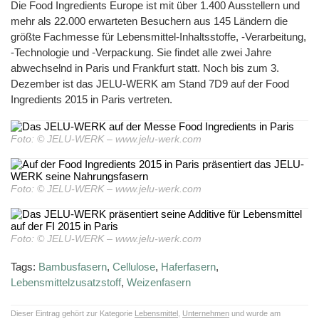
Kälber
Die Food Ingredients Europe ist mit über 1.400 Ausstellern und
BF
Kleintiere
JELUCEL
Zertifikate
Funktionelle
Fliesenkleber
Cosycat®
–
und
HM
Holzfaserstoffe
Wood-
mehr als 22.000 erwarteten Besuchern aus 145 Ländern die
Süßwaren
Bambusfaser
Kaninchen
Großtiere
T1
Plastic-
COSYPET®
Vertriebspartner
Composite
größte Fachmesse für Lebensmittel-Inhaltsstoffe, -Verarbeitung,
JELUXYL
JELUCEL®
Instantprodukte
Geflügelzucht
JELUCEL
HAHO
COSYFLOCK®
WF
/
HM
-Technologie und -Verpackung. Sie findet alle zwei Jahre
–
Kunststoffe
Gewürze
Anfahrt
Weizenfaser
JELUXYL
JELUDRY®
abwechselnd in Paris und Frankfurt statt. Noch bis zum 3.
JELUCEL
HW
TC
Kartonagen
Dezember ist das JELU-WERK am Stand 7D9 auf der Food
JELUCEL®
AGB
OF
JELUXYL
Ingredients 2015 in Paris vertreten.
–
Reinigungsmittel
WEHO
Haferfaser
Impressum
Samenherstellung
Datenschutzerklärung
Foto: © JELU-WERK – www.jelu-werk.com
Schweißelektroden
Wanddekoration
Foto: © JELU-WERK – www.jelu-werk.com
Foto: © JELU-WERK – www.jelu-werk.com
Tags:
Bambusfasern
,
Cellulose
,
Haferfasern
,
Lebensmittelzusatzstoff
,
Weizenfasern
Dieser Eintrag gehört zur Kategorie
Lebensmittel
,
Unternehmen
und wurde am