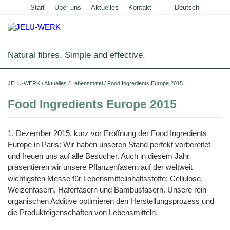
Start
Über uns
Aktuelles
Kontakt
Deutsch
English
Natural fibres. Simple and effective.
Startseite
JELU-WERK
/
Aktuelles
/
Lebensmittel
/
Food Ingredients Europe 2015
Lebensmittel
Food Ingredients Europe 2015
Übersicht
Haus- und Nutztiere
1. Dezember 2015, kurz vor Eröffnung der Food Ingredients
Anwendungen
Übersicht
Technische Industrie
Europe in Paris: Wir haben unseren Stand perfekt vorbereitet
Getreideprodukte
und freuen uns auf alle Besucher. Auch in diesem Jahr
Produkte
Anwendungen
Übersicht
Über uns
präsentieren wir unsere Pflanzenfasern auf der weltweit
Fleisch
JELUCEL®
Futtermittel
Produkte
und
wichtigsten Messe für Lebensmittelinhaltsstoffe: Cellulose,
Anwendungen
PF
Unternehmensgeschichte
Aktuelles
Wurstwaren
–
Weizenfasern, Haferfasern und Bambusfasern. Unsere rein
Schweine
Heimtiernahrung
Cellulose
Futtermittel
Bauchemie
Produkte
Teigwaren
Karriere
und
organischen Additive optimieren den Herstellungsprozess und
Shop
Geflügel
Hunde
Tiernahrung
Tiereinstreu
JELUCEL®
Mörtel
die Produkteigenschaften von Lebensmitteln.
Bodenbeläge
Pflanzenfasern
Molkereiprodukte
Funktionelle
Sonstige
und
Herstellung
Pferde
Katzen
Cellulose
JELUVET®
Katzenstreu
Tiereinstreu
Putz
Lignocellulose
Filterhilfsmittel
JELUCEL®
Tiefkühlprodukte