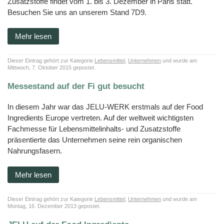
Zusatzstoffe findet vom 1. bis 3. Dezember in Paris statt.
Besuchen Sie uns an unserem Stand 7D9.
Mehr lesen
Dieser Eintrag gehört zur Kategorie
Lebensmittel
,
Unternehmen
und wurde am
Mittwoch, 7. Oktober 2015 gepostet.
Messestand auf der Fi gut besucht
In diesem Jahr war das JELU-WERK erstmals auf der Food
Ingredients Europe vertreten. Auf der weltweit wichtigsten
Fachmesse für Lebensmittelinhalts- und Zusatzstoffe
präsentierte das Unternehmen seine rein organischen
Nahrungsfasern.
Mehr lesen
Dieser Eintrag gehört zur Kategorie
Lebensmittel
,
Unternehmen
und wurde am
Montag, 16. Dezember 2013 gepostet.