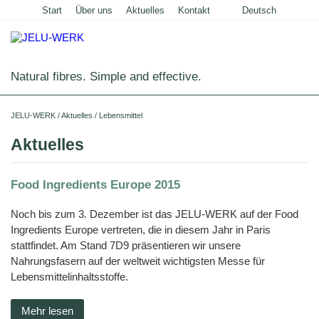
Start
Über uns
Aktuelles
Kontakt
Deutsch
English
Natural fibres. Simple and effective.
Startseite
JELU-WERK
/
Aktuelles
/
Lebensmittel
Lebensmittel
Aktuelles
Übersicht
Haus- und Nutztiere
Food Ingredients Europe 2015
Anwendungen
Übersicht
Technische Industrie
Noch bis zum 3. Dezember ist das JELU-WERK auf der Food
Getreideprodukte
Produkte
Anwendungen
Übersicht
Über uns
Ingredients Europe vertreten, die in diesem Jahr in Paris
Fleisch
JELUCEL®
Futtermittel
Produkte
stattfindet. Am Stand 7D9 präsentieren wir unsere
und
Anwendungen
PF
Unternehmensgeschichte
Aktuelles
Wurstwaren
–
Nahrungsfasern auf der weltweit wichtigsten Messe für
Schweine
Heimtiernahrung
Cellulose
Futtermittel
Bauchemie
Produkte
Teigwaren
Lebensmittelinhaltsstoffe.
Karriere
und
Shop
Geflügel
Hunde
Tiernahrung
Tiereinstreu
JELUCEL®
Mörtel
Bodenbeläge
Pflanzenfasern
Molkereiprodukte
Funktionelle
Sonstige
und
Herstellung
Pferde
Katzen
Cellulose
JELUVET®
Katzenstreu
Tiereinstreu
Putz
Mehr lesen
Lignocellulose
Filterhilfsmittel
JELUCEL®
Tiefkühlprodukte