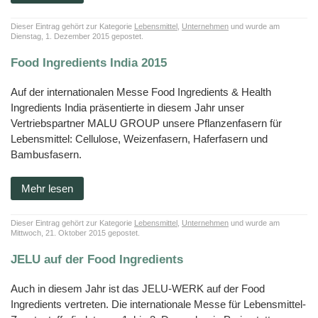
Kälber
BF
Kleintiere
JELUCEL
Zertifikate
Funktionelle
Fliesenkleber
Cosycat®
–
und
HM
Holzfaserstoffe
Wood-
Süßwaren
Bambusfaser
Kaninchen
Großtiere
T1
Plastic-
Dieser Eintrag gehört zur Kategorie
Lebensmittel
,
Unternehmen
und wurde am
COSYPET®
Vertriebspartner
Composite
Dienstag, 1. Dezember 2015 gepostet.
JELUXYL
JELUCEL®
Instantprodukte
Geflügelzucht
JELUCEL
HAHO
COSYFLOCK®
WF
/
HM
–
Kunststoffe
Gewürze
Anfahrt
Food Ingredients India 2015
Weizenfaser
JELUXYL
JELUDRY®
JELUCEL
HW
TC
Kartonagen
JELUCEL®
AGB
OF
Auf der internationalen Messe Food Ingredients & Health
JELUXYL
–
Reinigungsmittel
WEHO
Haferfaser
Ingredients India präsentierte in diesem Jahr unser
Impressum
Samenherstellung
Vertriebspartner MALU GROUP unsere Pflanzenfasern für
Datenschutzerklärung
Lebensmittel: Cellulose, Weizenfasern, Haferfasern und
Schweißelektroden
Bambusfasern.
Wanddekoration
Mehr lesen
Dieser Eintrag gehört zur Kategorie
Lebensmittel
,
Unternehmen
und wurde am
Mittwoch, 21. Oktober 2015 gepostet.
JELU auf der Food Ingredients
Auch in diesem Jahr ist das JELU-WERK auf der Food
Ingredients vertreten. Die internationale Messe für Lebensmittel-