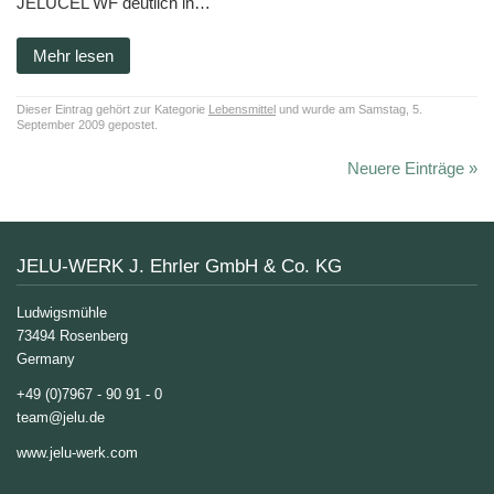
JELUCEL WF deutlich in…
Mehr lesen
Dieser Eintrag gehört zur Kategorie
Lebensmittel
und wurde am Samstag, 5.
September 2009 gepostet.
Neuere Einträge »
JELU-WERK J. Ehrler GmbH & Co. KG
Ludwigsmühle
73494 Rosenberg
Germany
+49 (0)7967 - 90 91 - 0
team@jelu.de
www.jelu-werk.com