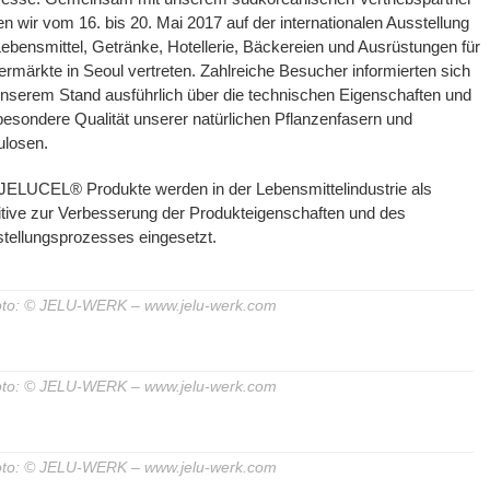
n wir vom 16. bis 20. Mai 2017 auf der internationalen Ausstellung
Lebensmittel, Getränke, Hotellerie, Bäckereien und Ausrüstungen für
rmärkte in Seoul vertreten. Zahlreiche Besucher informierten sich
nserem Stand ausführlich über die technischen Eigenschaften und
besondere Qualität unserer natürlichen Pflanzenfasern und
ulosen.
JELUCEL® Produkte werden in der Lebensmittelindustrie als
tive zur Verbesserung der Produkteigenschaften und des
tellungsprozesses eingesetzt.
to: © JELU-WERK – www.jelu-werk.com
to: © JELU-WERK – www.jelu-werk.com
to: © JELU-WERK – www.jelu-werk.com