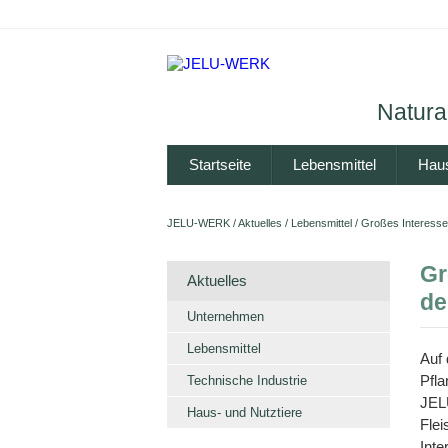
Natural
Startseite
Lebensmittel
Haus
JELU-WERK
/
Aktuelles
/
Lebensmittel
/
Großes Interesse
Gr
Aktuelles
de
Unternehmen
Lebensmittel
Auf
Pfla
Technische Industrie
JELU
Haus- und Nutztiere
Flei
Inte