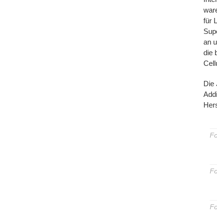
ware
für 
Supe
an u
die 
Cell
Die 
Addi
Hers
Fo
Fo
Fo