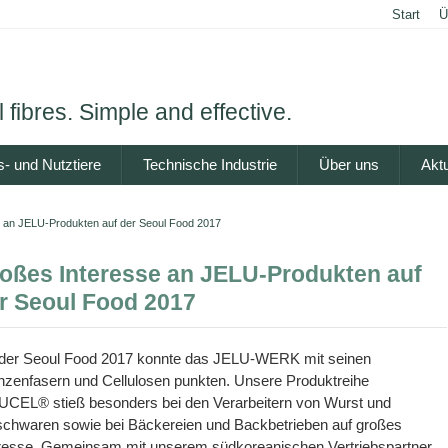
Start
Ü
 fibres. Simple and effective.
- und Nutztiere
Technische Industrie
Über uns
Aktu
 an JELU-Produkten auf der Seoul Food 2017
oßes Interesse an JELU-Produkten auf
r Seoul Food 2017
 der Seoul Food 2017 konnte das JELU-WERK mit seinen
nzenfasern und Cellulosen punkten. Unsere Produktreihe
CEL® stieß besonders bei den Verarbeitern von Wurst und
schwaren sowie bei Bäckereien und Backbetrieben auf großes
resse. Gemeinsam mit unserem südkoreanischen Vertriebspartner