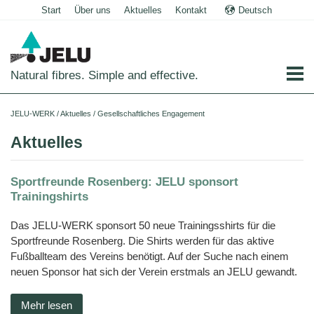
Start
Über uns
Aktuelles
Kontakt
Deutsch
English
Natural fibres. Simple and effective.
Startseite
JELU-WERK
/
Aktuelles
/
Gesellschaftliches Engagement
Lebensmittel
Aktuelles
Übersicht
Haus- und Nutztiere
Sportfreunde Rosenberg: JELU sponsort
Anwendungen
Übersicht
Technische Industrie
Trainingshirts
Getreideprodukte
Produkte
Anwendungen
Übersicht
Über uns
Das JELU-WERK sponsort 50 neue Trainingsshirts für die
Fleisch
JELUCEL®
Futtermittel
Sportfreunde Rosenberg. Die Shirts werden für das aktive
Produkte
und
Anwendungen
PF
Unternehmensgeschichte
Aktuelles
Wurstwaren
–
Fußballteam des Vereins benötigt. Auf der Suche nach einem
Schweine
Heimtiernahrung
Cellulose
Futtermittel
Bauchemie
Produkte
Teigwaren
neuen Sponsor hat sich der Verein erstmals an JELU gewandt.
Karriere
und
Shop
Geflügel
Hunde
Tiernahrung
Tiereinstreu
JELUCEL®
Mörtel
Bodenbeläge
Pflanzenfasern
Molkereiprodukte
Funktionelle
Sonstige
und
Herstellung
Pferde
Katzen
Cellulose
JELUVET®
Katzenstreu
Tiereinstreu
Putz
Mehr lesen
Lignocellulose
Filterhilfsmittel
JELUCEL®
Tiefkühlprodukte