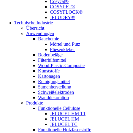
Cosycat®
COSYPET®
COSYFLOCK®
JELUDRY®
Technische Industrie
Übersicht
Anwendungen
Bauchemie
Mörtel und Putz
Fliesenkleber
Bodenbeläge
Filterhilfsmittel
Wood-Plastic-Composite
Kunststoffe
Kartonagen
Reinigungsmittel
Samenherstellung
Schweißelektroden
Wanddekoration
Produkte
Funktionelle Cellulose
JELUCEL HM T1
JELUCEL HM
JELUCEL TC
Funktionelle Holzfaserstoffe