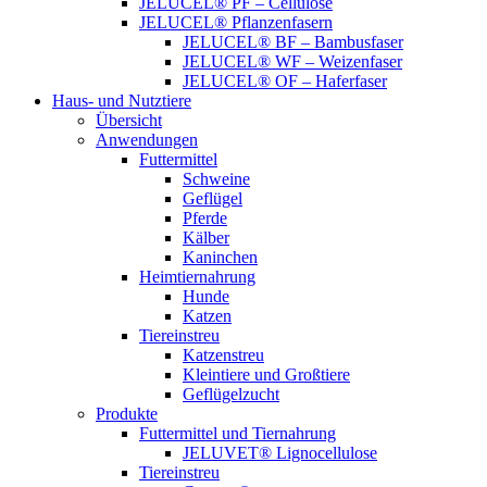
JELUCEL® PF – Cellulose
JELUCEL® Pflanzenfasern
JELUCEL® BF – Bambusfaser
JELUCEL® WF – Weizenfaser
JELUCEL® OF – Haferfaser
Haus- und Nutztiere
Übersicht
Anwendungen
Futtermittel
Schweine
Geflügel
Pferde
Kälber
Kaninchen
Heimtiernahrung
Hunde
Katzen
Tiereinstreu
Katzenstreu
Kleintiere und Großtiere
Geflügelzucht
Produkte
Futtermittel und Tiernahrung
JELUVET® Lignocellulose
Tiereinstreu