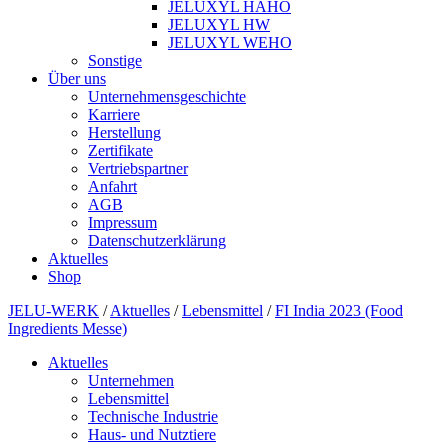
JELUXYL HAHO
JELUXYL HW
JELUXYL WEHO
Sonstige
Über uns
Unternehmensgeschichte
Karriere
Herstellung
Zertifikate
Vertriebspartner
Anfahrt
AGB
Impressum
Datenschutzerklärung
Aktuelles
Shop
JELU-WERK
/
Aktuelles
/
Lebensmittel
/
FI India 2023 (Food
Ingredients Messe)
Aktuelles
Unternehmen
Lebensmittel
Technische Industrie
Haus- und Nutztiere