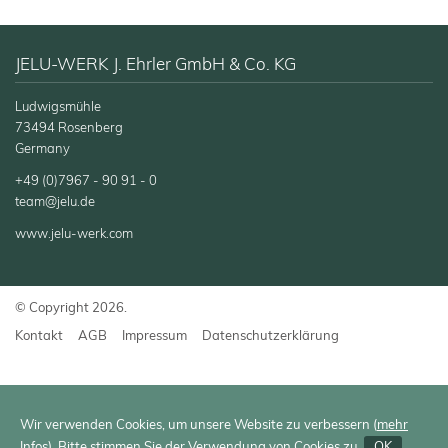
JELU-WERK J. Ehrler GmbH & Co. KG
Ludwigsmühle
73494 Rosenberg
Germany
+49 (0)7967 - 90 91 - 0
team@jelu.de
www.jelu-werk.com
© Copyright 2026.
Kontakt
AGB
Impressum
Datenschutzerklärung
Wir verwenden Cookies, um unsere Website zu verbessern (
mehr
Infos
). Bitte stimmen Sie der Verwendung von Cookies zu.
OK