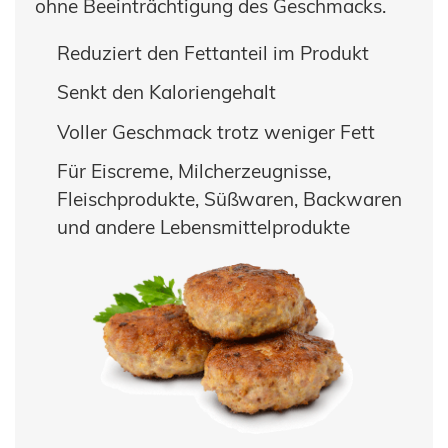
und
Holzfaserstoffe
ohne Beeinträchtigung des Geschmacks.
Wood-
Bambusfaser
Süßwaren
T1
Kaninchen
Großtiere
Plastic-
COSYPET®
Vertriebspartner
Composite
JELUXYL
JELUCEL®
JELUCEL
Geflügelzucht
Instantprodukte
HAHO
WF
COSYFLOCK®
HM
/
Reduziert den Fettanteil im Produkt
–
Kunststoffe
Anfahrt
Gewürze
Weizenfaser
JELUXYL
JELUDRY®
JELUCEL
HW
TC
Kartonagen
JELUCEL®
Senkt den Kaloriengehalt
AGB
OF
JELUXYL
–
WEHO
Reinigungsmittel
Haferfaser
Impressum
Voller Geschmack trotz weniger Fett
Samenherstellung
Datenschutzerklärung
Für Eiscreme, Milcherzeugnisse,
Schweißelektroden
Fleischprodukte, Süßwaren, Backwaren
Wanddekoration
und andere Lebensmittelprodukte