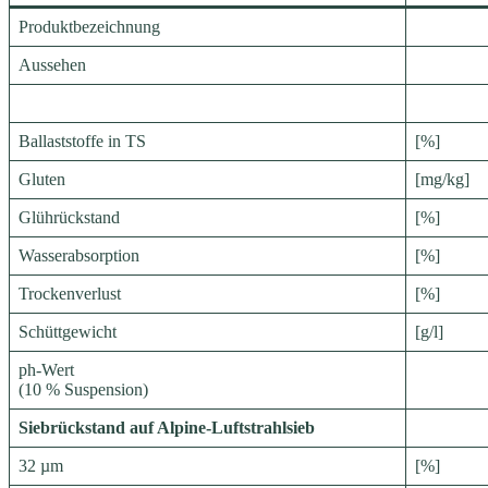
Produktbezeichnung
Aussehen
Ballaststoffe in TS
[%]
Gluten
[mg/kg]
Glührückstand
[%]
Wasserabsorption
[%]
Trockenverlust
[%]
Schüttgewicht
[g/l]
ph-Wert
(10 % Suspension)
Siebrückstand auf Alpine-Luftstrahlsieb
32 µm
[%]