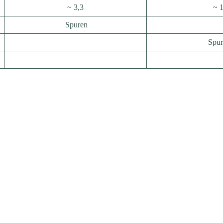
~ 3,3
~ 
Spuren
Spu