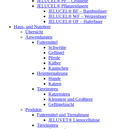
JELUCEL® PF – Cellulose
JELUCEL® Pflanzenfasern
JELUCEL® BF – Bambusfaser
JELUCEL® WF – Weizenfaser
JELUCEL® OF – Haferfaser
Haus- und Nutztiere
Übersicht
Anwendungen
Futtermittel
Schweine
Geflügel
Pferde
Kälber
Kaninchen
Heimtiernahrung
Hunde
Katzen
Tiereinstreu
Katzenstreu
Kleintiere und Großtiere
Geflügelzucht
Produkte
Futtermittel und Tiernahrung
JELUVET® Lignocellulose
Tiereinstreu