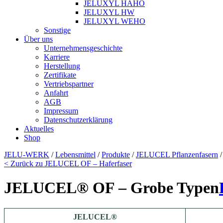
JELUXYL HAHO
JELUXYL HW
JELUXYL WEHO
Sonstige
Über uns
Unternehmensgeschichte
Karriere
Herstellung
Zertifikate
Vertriebspartner
Anfahrt
AGB
Impressum
Datenschutzerklärung
Aktuelles
Shop
JELU-WERK
/
Lebensmittel
/
Produkte
/
JELUCEL Pflanzenfasern
< Zurück zu JELUCEL OF – Haferfaser
JELUCEL® OF – Grobe Typen
JELUCEL®