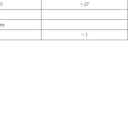
15
~ 27
ren
~ 1