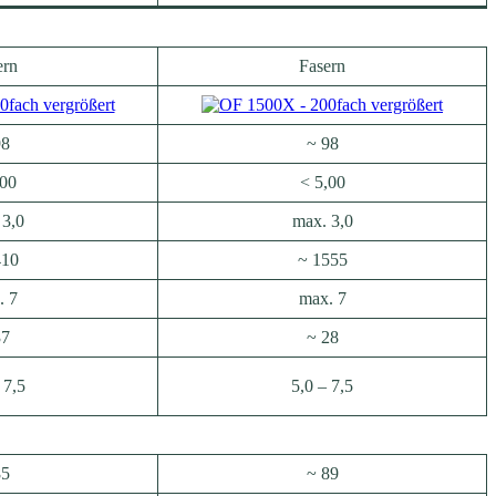
ern
Fasern
98
~ 98
,00
< 5,00
 3,0
max. 3,0
410
~ 1555
. 7
max. 7
37
~ 28
 7,5
5,0 – 7,5
85
~ 89