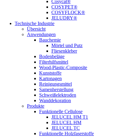
Cosycat®
COSYPET®
COSYFLOCK®
JELUDRY®
Technische Industrie
Übersicht
Anwendungen
Bauchemie
Mörtel und Putz
Fliesenkleber
Bodenbeläge
Filterhilfsmittel
Wood-Plastic-Composite
Kunststoffe
Kartonagen
Reinigungsmittel
Samenherstellung
Schweißelektroden
Wanddekoration
Produkte
Funktionelle Cellulose
JELUCEL HM T1
JELUCEL HM
JELUCEL TC
Funktionelle Holzfaserstoffe