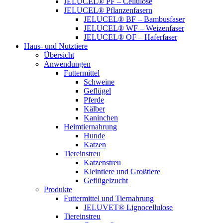
JELUCEL® PF – Cellulose
JELUCEL® Pflanzenfasern
JELUCEL® BF – Bambusfaser
JELUCEL® WF – Weizenfaser
JELUCEL® OF – Haferfaser
Haus- und Nutztiere
Übersicht
Anwendungen
Futtermittel
Schweine
Geflügel
Pferde
Kälber
Kaninchen
Heimtiernahrung
Hunde
Katzen
Tiereinstreu
Katzenstreu
Kleintiere und Großtiere
Geflügelzucht
Produkte
Futtermittel und Tiernahrung
JELUVET® Lignocellulose
Tiereinstreu