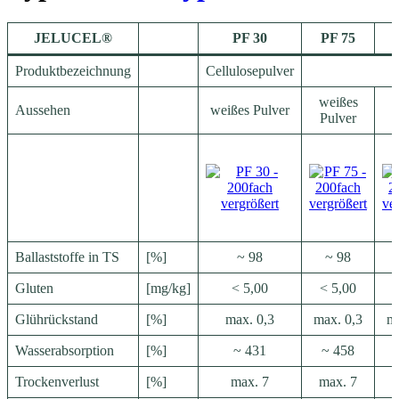
JELUCEL®
PF 30
PF 75
Produktbezeichnung
Cellulosepulver
weißes
w
Aussehen
weißes Pulver
Pulver
P
Ballaststoffe in TS
[%]
~ 98
~ 98
Gluten
[mg/kg]
< 5,00
< 5,00
<
Glührückstand
[%]
max. 0,3
max. 0,3
ma
Wasserabsorption
[%]
~ 431
~ 458
Trockenverlust
[%]
max. 7
max. 7
m