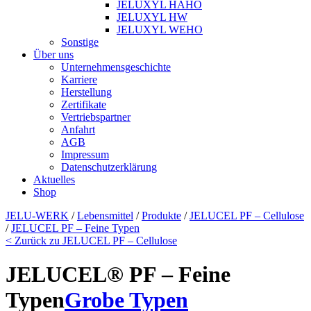
JELUXYL HAHO
JELUXYL HW
JELUXYL WEHO
Sonstige
Über uns
Unternehmensgeschichte
Karriere
Herstellung
Zertifikate
Vertriebspartner
Anfahrt
AGB
Impressum
Datenschutzerklärung
Aktuelles
Shop
JELU-WERK
/
Lebensmittel
/
Produkte
/
JELUCEL PF – Cellulose
/
JELUCEL PF – Feine Typen
< Zurück zu JELUCEL PF – Cellulose
JELUCEL® PF – Feine
Typen
Grobe Typen