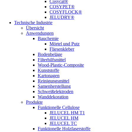
Cosycat®
COSYPET®
COSYFLOCK®
JELUDRY®
Technische Industrie
Übersicht
Anwendungen
Bauchemie
Mörtel und Putz
Fliesenkleber
Bodenbeläge
Filterhilfsmittel
Wood-Plastic-Composite
Kunststoffe
Kartonagen
Reinigungsmittel
Samenherstellung
Schweißelektroden
Wanddekoration
Produkte
Funktionelle Cellulose
JELUCEL HM T1
JELUCEL HM
JELUCEL TC
Funktionelle Holzfaserstoffe