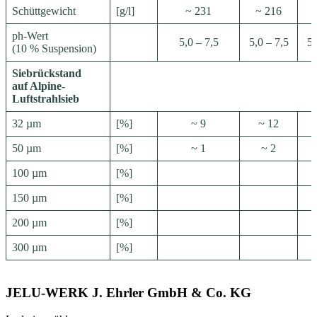
Schüttgewicht
[g/l]
~ 231
~ 216
ph-Wert
5,0 – 7,5
5,0 – 7,5
5,
(10 % Suspension)
Siebrückstand
auf Alpine-
Luftstrahlsieb
32 µm
[%]
~ 9
~ 12
50 µm
[%]
~ 1
~ 2
100 µm
[%]
150 µm
[%]
S
200 µm
[%]
300 µm
[%]
JELU-WERK J. Ehrler GmbH & Co. KG